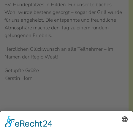
SV-Hundeplatzes in Hilden. Für unser leibliches
Wohl wurde bestens gesorgt – sogar der Grill wurde
für uns angeheizt. Die entspannte und freundliche
Atmosphäre machte den Tag zu einem rundum
gelungenen Erlebnis.
Herzlichen Glückwunsch an alle Teilnehmer – im
Namen der Regio West!
Getupfte Grüße
Kerstin Horn