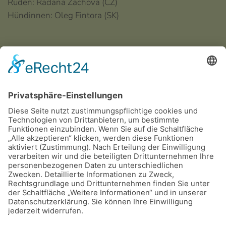
Rüden: Radana Zachova (CZ)
Hündinnen: Oleg Fintora (SK)
Dateien
RGA_krosigk_20180526
RGA_krosigk_20180527
©
2026
Dalmatiner Zucht Gemeinschaft