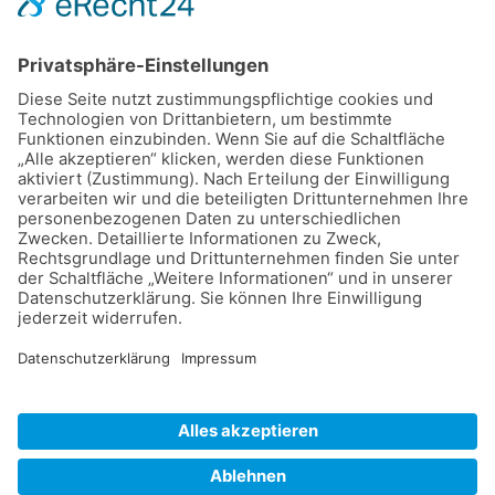
Dateien
RGA_voehringen_20190907
RGA_voehringen_20190908
©
2026
Dalmatiner Zucht Gemeinschaft
Deutschland e.V.
.
Impressum
Datenschutz
Cookie-Einstellungen
Kontakt