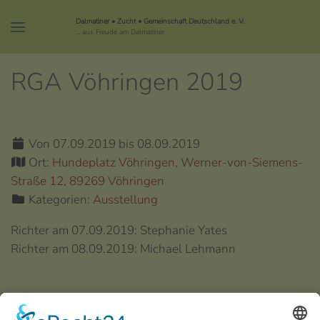
Dalmatiner • Zucht • Gemeinschaft Deutschland e. V.
... aus Freude am Dalmatiner
RGA Vöhringen 2019
Von 07.09.2019 bis 08.09.2019
Ort:
Hundeplatz Vöhringen, Werner-von-Siemens-
Straße 12, 89269 Vöhringen
Kategorien:
Ausstellung
Richter am 07.09.2019: Stephanie Yates
Richter am 08.09.2019: Michael Lehmann