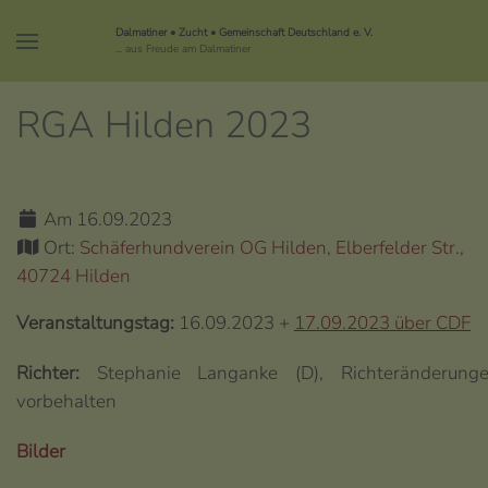
Dalmatiner • Zucht • Gemeinschaft Deutschland e. V.
... aus Freude am Dalmatiner
RGA Hilden 2023
Am 16.09.2023
Ort:
Schäferhundverein OG Hilden, Elberfelder Str.,
40724 Hilden
Veranstaltungstag:
16.09.2023 +
17.09.2023 über CDF
Richter:
Stephanie Langanke (D), Richteränderung
vorbehalten
Bilder