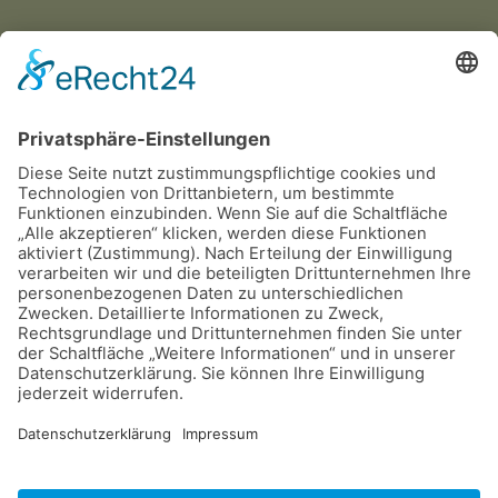
Dateien
RGA Hilden 16.09.2023
Ergebnisse CDF Clubsiegerschau Hilden 17.092023
©
2026
Dalmatiner Zucht Gemeinschaft
Deutschland e.V.
.