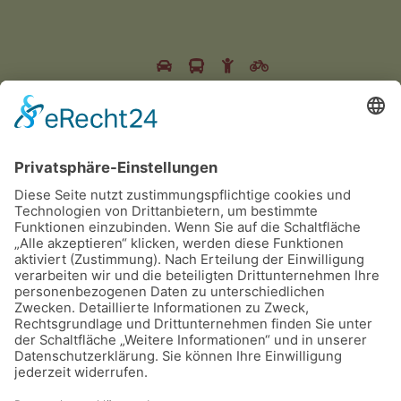
Dateien
Strausberg-2023-Ergebnisse
©
2026
Dalmatiner Zucht Gemeinschaft