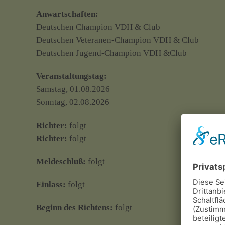
Anwartschaften:
Deutschen Champion VDH & Club
Deutschen Veteranen-Champion VDH & Club
Deutschen Jugend-Champion VDH &Club
Veranstaltungstag:
Samstag, 01.08.2026
Sonntag, 02.08.2026
Richter:
folgt
Richter:
folgt
Meldeschluß:
folgt
Einlass:
folgt
Beginn des Richtens:
folgt