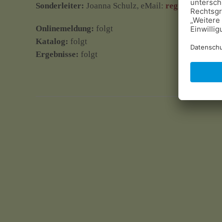
Sonderleiter:
Joanna Schulz, eMail:
regio-nord@dal
Onlinemeldung:
folgt
Katalog:
folgt
Ergebnisse:
folgt