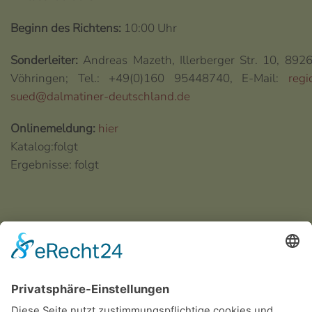
Beginn des Richtens:
10:00 Uhr
Sonderleiter:
Andreas Mazeth, Illerberger Str. 10, 892
Vöhringen; Tel.: +49(0)160 95448740, E-Mail:
regi
sued@dalmatiner-deutschland.de
Onlinemeldung:
hier
Katalog:folgt
Ergebnisse: folgt
Dateien