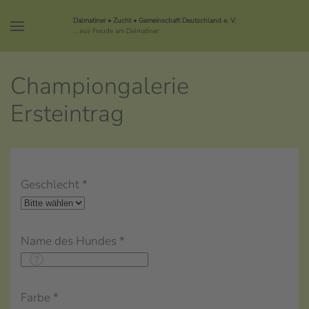
Dalmatiner • Zucht • Gemeinschaft Deutschland e. V.
... aus Freude am Dalmatiner
Championgalerie
Ersteintrag
Geschlecht
*
Name des Hundes
*
Farbe
*