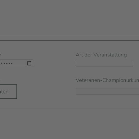
m
Art der Veranstaltung
Veteranen-Championurku
)
hlen