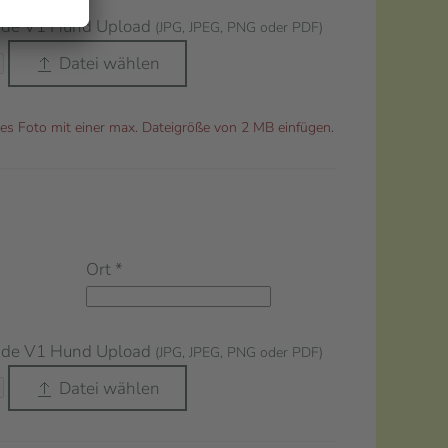
nde V1 Hund Upload
(JPG, JPEG, PNG oder PDF)
Datei wählen
es Foto mit einer max. Dateigröße von 2 MB einfügen.
Ort
*
nde V1 Hund Upload
(JPG, JPEG, PNG oder PDF)
Datei wählen