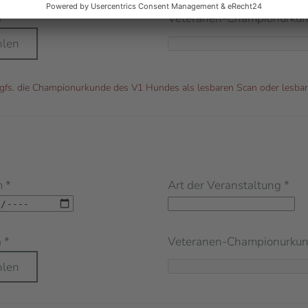
*
Veteranen-Championurku
)
hlen
 ggfs. die Championurkunde des V1 Hundes als lesbaren Scan oder lesbar
m
*
Art der Veranstaltung
*
*
Veteranen-Championurku
)
hlen