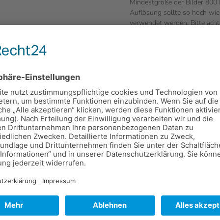
Mindestgröße der Bilder 800 P
Auflösung sollte so hoch wie
verwendet werden. Bitte acht
können, denn sie sollen Ihren
Möglichkeit haben, die Bilder
*
die Option "Bitte das Bild zu
. Dateigröße von 2 MB)
Bitte das Bild zusc
hlen
er Reihenfolge
m
*
Art der Veranstaltung
*