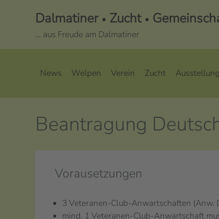
Dalmatiner
Zucht
Gemeinschaf
•
•
... aus Freude am Dalmatiner
News
Welpen
Verein
Zucht
Ausstellun
Beantragung Deutsc
Vorausetzungen
3 Veteranen-Club-Anwartschaften (Anw. D
mind. 1 Veteranen-Club-Anwartschaft mu