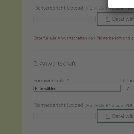
Richterbericht Upload
(JPG, JPEG, PNG oder PDF
Datei wä
Bitte für alle Anwartschaften den Richterbericht und
2. Anwartschaft
Formwertnote
*
Datu
Richterbericht Upload
(JPG, JPEG, PNG oder PDF
Datei wä