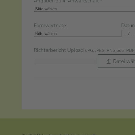
Angaben zu 4. Anwartschaft
*
Formwertnote
Datu
Richterbericht Upload
(JPG, JPEG, PNG oder PDF
Datei wä