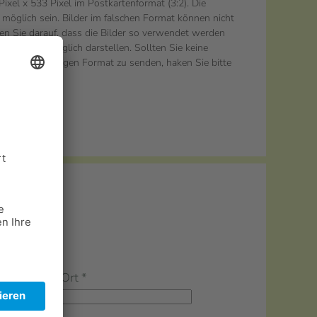
ixel x 533 Pixel im Postkartenformat (3:2). Die
 möglich sein. Bilder im falschen Format können nicht
en Sie darauf, dass die Bilder so verwendet werden
 Hund bestmöglich darstellen. Sollten Sie keine
 selbst im richtigen Format zu senden, haken Sie bitte
schneiden" an.
hneiden
Ort
*