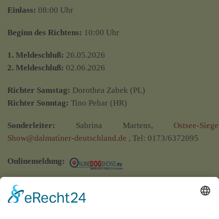
Einlass:
08:00 Uhr
Beginn des Richtens:
10:00 Uhr
1. Meldeschluß:
26.05.2026
2. Meldeschluß:
02.06.2026
Richter Samstag:
Dorothea Zabek (PL)
Richter Sonntag:
Tino Pehar (HR)
Sonderleiter:
Sabrina Martens,
Ostsee-Siege
Show@dalmatiner-deutschland.de
, Tel: 0173/6372095
Onlinemeldung:
Sponsoren:
folgt
Camper Anmeldung möglich unter de