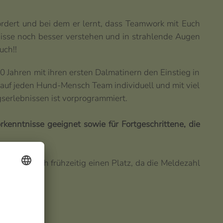
ordert und bei dem er lernt, dass Teamwork mit Euch
isse noch besser verstehen und in strahlende Augen
uch!!
 20 Jahren mit ihren ersten Dalmatinern den Einstieg in
auf jeden Hund-Mensch Team individuell und mit viel
serlebnissen ist vorprogrammiert.
enntnisse geeignet sowie für Fortgeschrittene, die
chert euch frühzeitig einen Platz, da die Meldezahl