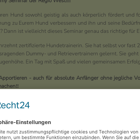
my Seminar der Regio West!!!!
ren Hund sowohl geistig als auch körperlich fördert und f
ehung zu Eurem Hund verbessern und ihn und seine Bedürfn
ann ist vielleicht dieses Seminar genau das richtige für E
hrzehnt zertifizierte Hundetrainerin. Sie hat selbst vor fast
ragenden Dummy- und Retrievertrainern gelernt. Sie geht 
Augenhöhe. Ein Tag mit Spaß und vielen gemeinsamen Erfolg
ortieren - auch für absolute Anfänger ohne jegliche Vork
machen‼️
minar, das über den DZGD Regio West organisiert wird. Si
hland.de