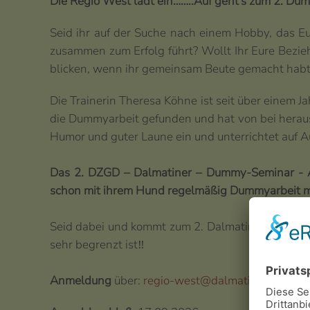
Die Regio West lädt ein……..Auf geht’s zum 2. Dum
Seid ihr auf der Suche nach einem Hobby, das Eu
zusammen zum Erfolg führt? Wollt Ihr Eure Bezi
blicken, wenn ihr gemeinsam Beute gemacht habt? D
Die Trainerin Theresa Köhne ist seit über einem Ja
die Dummyarbeit gefunden und hat von bei heraus
Humor und guter Laune ein und unterrichtet auf 
Das 2. DZGD – Dalmatiner – Dummy-Seminar - App
schon mit ihrem Hund regelmäßig Dummyarbeit 
Seid dabei und kommt zum 2. Dalmatiner-Dummy-Se
sehr begrenzt ist‼️
Anmeldung
über:
regio-west@dalmatiner-deutsc