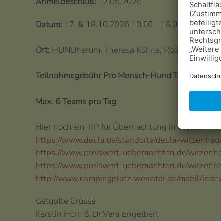
Anmeldeschluß:
17.09.2026
Datum:
17. & 18.10.2026 10.00 - 16.00 Uhr
Ort:
HUNDherum, Theresa Köhne, Rothesteinstr. 
Teilnahmegebühr Pro Mensch-Hund Team:
110 Eu
Max. 6 Teams pro Tag
Hier noch ein TIP für Übernachtung im Hotel:
https://www.deula.de/standorte/deula-witzenhau
https://www.preiswert-uebernachten.de/witzenh
https://www.preiswert-uebernachten.de/witzenh
http://www.campingplatz-werratal.de/mobil/inde
Getupfte Grüsse
Kerstin Horn & Dr.Vera Engelbert