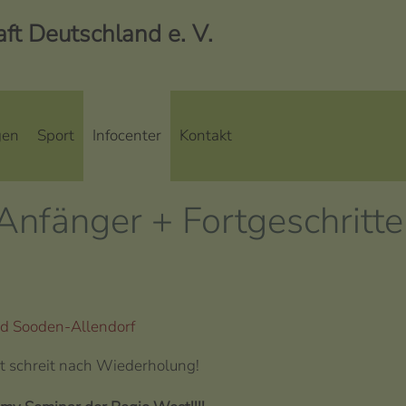
t Deutschland e. V.
gen
Sport
Infocenter
Kontakt
nfänger + Fortgeschritt
d Sooden-Allendorf
t schreit nach Wiederholung!