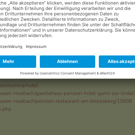
50, 37242 Bad Sooden-allendorf
ro / Tag
sen/seminarhotel
ausen-rossbach/gaestehaus-pension-hotel-garni-zur-linde
ausen-rossbach/pension-restaurant-am-blocksberg/15938
x.php