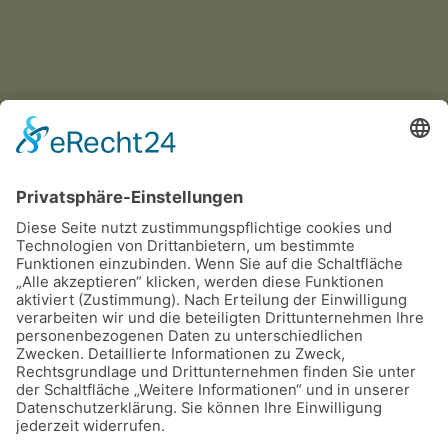
Fahrtroute berechnen
Fahrtroute berechnen
Zurück
©
2026
Dalmatiner Zucht Gemeinschaft