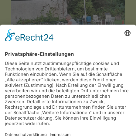
Aufrufe: 1694
Zurück
Weiter
©
2026
Dalmatiner Zucht Gemeinschaft
Deutschland e.V.
.