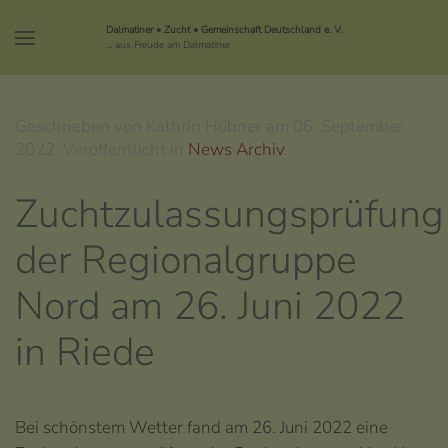
Dalmatiner • Zucht • Gemeinschaft Deutschland e. V.
... aus Freude am Dalmatiner
Geschrieben von Kathrin Hübner am
06. September
2022
. Veröffentlicht in
News Archiv
.
Zuchtzulassungsprüfung
der Regionalgruppe
Nord am 26. Juni 2022
in Riede
Bei schönstem Wetter fand am 26. Juni 2022 eine