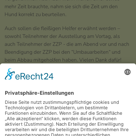
mehr Zeit brauchte, nahm sie sich die Zeit um den
Hund korrekt zu beurteilen.
Auch sollen die fleißigen Helfer erwähnt werden –
sowohl Teilnehmer der Ausstellung am Vortag, als
auch Teilnehmer der ZZP - die am Abend vor und nach
Beendigung der ZZP bei den “Umbauarbeiten“ und
beim Abbau mitgeholfen haben. Vielen Dank dafür!
Eure Regionalleitung uns Sonderleitung
Joanna Schulz
Zuchtzulassungsergebnisse
Aufrufe: 2010