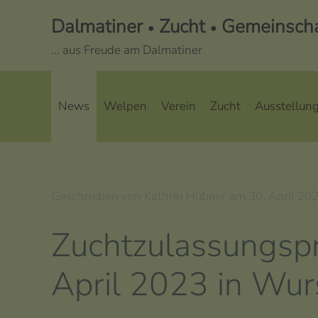
Dalmatiner
Zucht
Gemeinschaf
•
•
... aus Freude am Dalmatiner
News
Welpen
Verein
Zucht
Ausstellun
Geschrieben von Kathrin Hübner am
30. April 20
Zuchtzulassungsp
April 2023 in Wur