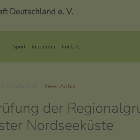
t Deutschland e. V.
gen
Sport
Infocenter
Kontakt
23
. Veröffentlicht in
News Archiv
.
rüfung der Regionalgr
ster Nordseeküste