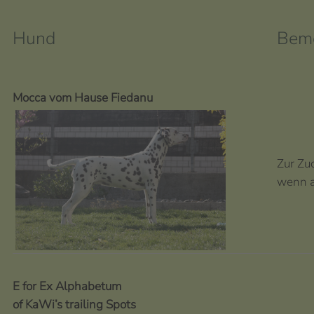
Hund
Bem
Mocca vom Hause Fiedanu
Zur Zu
wenn a
E for Ex Alphabetum
of KaWi’s trailing Spots