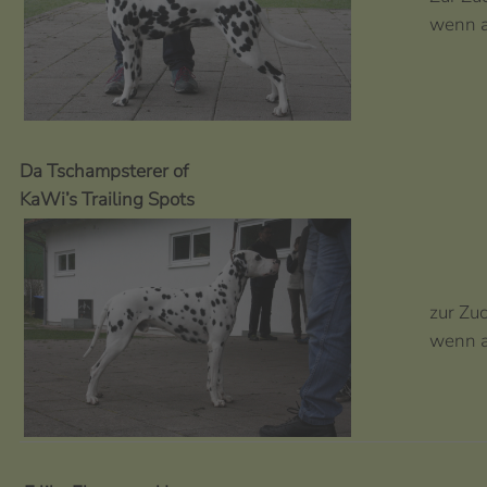
wenn a
Da Tschampsterer of
KaWi’s Trailing Spots
zur Zu
wenn a