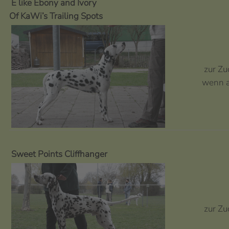
E like Ebony and Ivory
Of KaWi’s Trailing Spots
zur Zu
wenn a
Sweet Points Cliffhanger
zur Zu