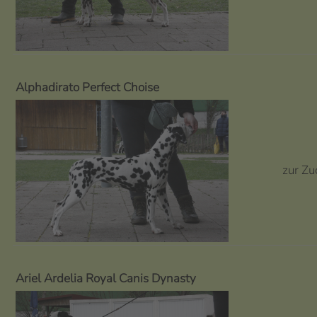
Alphadirato Perfect Choise
zur Zu
Ariel Ardelia Royal Canis Dynasty