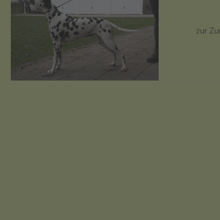
zur Zu