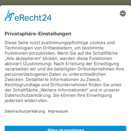
Dateien
Einladung Dummy Training
Meldeschein Dummy Trainig303
©
2026
Dalmatiner Zucht Gemeinschaft
Deutschland e.V.
.