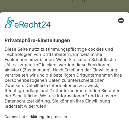
Dateien
Einladung Zuechtertag
Einladung Zuechtertag831
©
2026
Dalmatiner Zucht Gemeinschaft
Deutschland e.V.
.