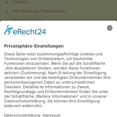
Hessen
Mecklenburg-Vorpommern
Niedersachsen
Nordrhein-Westfalen
Rheinland-Pfalz
Saarland
Sachsen
Sachsen-Anhalt
Schleswig-Holstein
Thüringen
©
2026
Dalmatiner Zucht Gemeinschaft
Deutschland e.V.
.